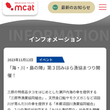
最新のお知らせ
INFORMATION
インフォメーション
2023年11月12日
イベント
「海・川・島の陣」第３回みはら漁協まつり開
催！
三原の特産品タコをはじめとした瀬戸内海の幸を提供する
「三原市漁業協同組合」、天然金口鮎やモクズガニなど沼田
川が育んだ川の幸を提供する「本郷沼田川漁業協同組合」
の、2 つの漁協が出店する「みはら漁協祭り」が今年も開催