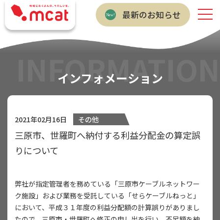
最新のお知らせ
INFORMATION
インフォメーション
2021年02月16日
その他
三原市、世羅町へ納付する利益分配金の算定誤
りについて
弊社が指定管理者を務めている「三原市ケーブルネットワー
ク施設」および業務を受託している「せらケーブルねっと」
において、平成３１年度の利益分配額の計算誤りがありまし
たので、三原市・世羅町へ修正の申し出を行い、不足額を納