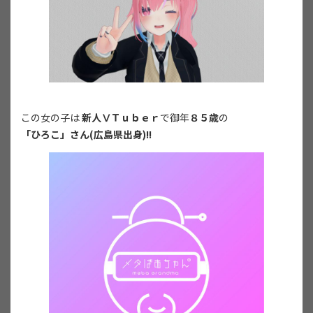
この女の子は
新人ⅤＴｕｂｅｒ
で御年
８５歳
の
「ひろこ」さん(広島県出身)!!