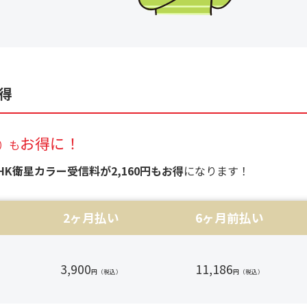
得
お得に！
）も
HK衛星カラー受信料が2,160円もお得
になります！
2ヶ月払い
6ヶ月前払い
3,900
11,186
円（税込）
円（税込）