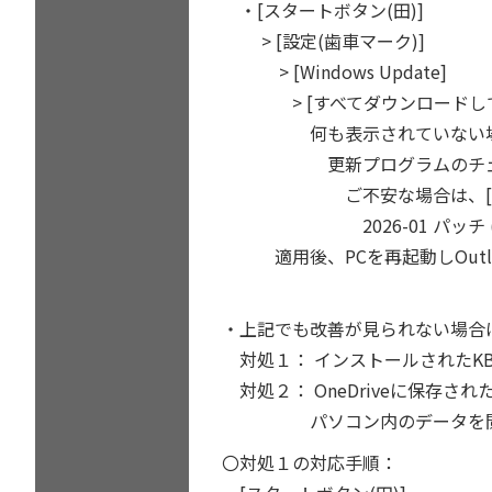
・[スタートボタン(田)]
> [設定(歯車マーク)]
> [Windows Update]
> [すべてダウンロードしてインストー
何も表示されていない場合は
更新プログラムのチェックを
ご不安な場合は、[その他のオ
2026-01 パッチ (KB50781
適用後、PCを再起動しOutl
・上記でも改善が見られない場合
対処１： インストールされたKB5
対処２： OneDriveに保存
パソコン内のデータを閲覧
〇対処１の対応手順：